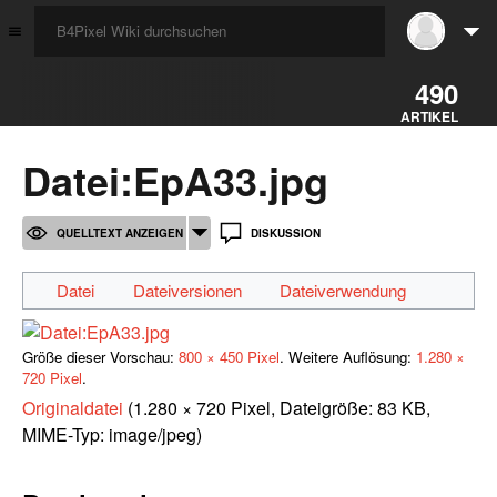
☰
490
ARTIKEL
Datei
:
EpA33.jpg
QUELLTEXT ANZEIGEN
DISKUSSION
Datei
Dateiversionen
Dateiverwendung
Größe dieser Vorschau:
800 × 450 Pixel
.
Weitere Auflösung:
1.280 ×
720 Pixel
.
Originaldatei
‎
(1.280 × 720 Pixel, Dateigröße: 83 KB,
MIME-Typ:
image/jpeg
)