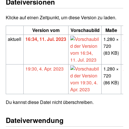
Dateiversionen
Klicke auf einen Zeitpunkt, um diese Version zu laden.
Version vom
Vorschaubild
Maße
aktuell
16:34, 11. Jul. 2023
1.280 ×
An
720
(
D
(83 KB)
19:30, 4. Apr. 2023
1.280 ×
An
720
(
D
(86 KB)
Du kannst diese Datei nicht überschreiben.
Dateiverwendung