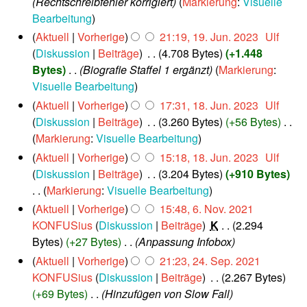
Rechtschreibfehler korrigiert
Markierung
:
Visuelle
4
J
e
Bearbeitung
u
B
1
Aktuell
Vorherige
21:19, 19. Jun. 2023
‎
Ulf
n
e
9
Diskussion
Beiträge
‎
4.708 Bytes
+1.448
i
a
.
2
Bytes
‎
Biografie Staffel 1 ergänzt
Markierung
:
J
r
0
Visuelle Bearbeitung
u
2
b
1
Aktuell
Vorherige
17:31, 18. Jun. 2023
‎
Ulf
n
3
e
8
Diskussion
Beiträge
‎
3.260 Bytes
+56 Bytes
‎
i
i
.
2
K
Markierung
:
Visuelle Bearbeitung
t
J
0
e
Aktuell
Vorherige
15:18, 18. Jun. 2023
‎
Ulf
u
u
2
i
Diskussion
Beiträge
‎
3.204 Bytes
+910 Bytes
n
n
3
n
Markierung
:
Visuelle Bearbeitung
i
g
e
2
K
6
Aktuell
Vorherige
15:48, 6. Nov. 2021
s
0
B
.
e
KONFUSius
Diskussion
Beiträge
‎
K
2.294
z
2
e
N
i
Bytes
+27 Bytes
‎
Anpassung Infobox
u
3
o
a
n
2
Aktuell
Vorherige
21:23, 24. Sep. 2021
s
v
r
e
4
KONFUSius
Diskussion
Beiträge
‎
2.267 Bytes
a
e
b
B
.
+69 Bytes
‎
Hinzufügen von Slow Fall
m
m
e
S
e