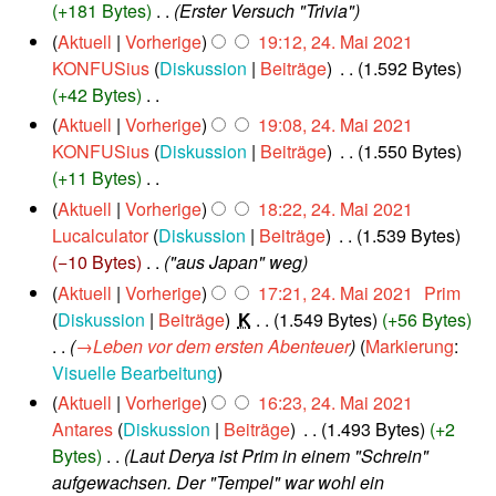
u
.
f
+181 Bytes
‎
Erster Versuch "Trivia"
i
M
n
a
2
2
Aktuell
Vorherige
19:12, 24. Mai 2021
a
g
s
0
4
KONFUSius
Diskussion
Beiträge
‎
1.592 Bytes
i
2
s
.
+42 Bytes
‎
2
1
M
u
0
K
Aktuell
Vorherige
19:08, 24. Mai 2021
a
n
2
e
KONFUSius
Diskussion
Beiträge
‎
1.550 Bytes
i
g
1
i
+11 Bytes
‎
2
n
0
K
Aktuell
Vorherige
18:22, 24. Mai 2021
2
e
e
Lucalculator
Diskussion
Beiträge
‎
1.539 Bytes
1
B
i
−10 Bytes
‎
"aus Japan" weg
e
n
Aktuell
Vorherige
17:21, 24. Mai 2021
‎
Prim
a
e
Diskussion
Beiträge
‎
K
1.549 Bytes
+56 Bytes
r
B
→‎Leben vor dem ersten Abenteuer
Markierung
:
b
e
Visuelle Bearbeitung
e
a
Aktuell
Vorherige
16:23, 24. Mai 2021
i
r
Antares
Diskussion
Beiträge
‎
1.493 Bytes
+2
t
b
Bytes
‎
Laut Derya ist Prim in einem "Schrein"
u
e
aufgewachsen. Der "Tempel" war wohl ein
n
i