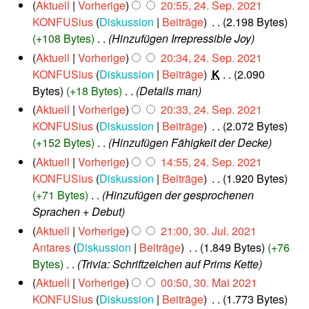
b
m
Aktuell
Vorherige
20:55, 24. Sep. 2021
e
i
a
e
e
KONFUSius
Diskussion
Beiträge
‎
2.198 Bytes
p
t
r
r
n
+108 Bytes
‎
Hinzufügen Irrepressible Joy
t
u
2
b
e
f
Aktuell
Vorherige
20:34, 24. Sep. 2021
0
n
e
m
a
2
KONFUSius
Diskussion
Beiträge
‎
K
2.090
g
i
b
s
1
Bytes
+18 Bytes
‎
Details man
s
t
e
s
Aktuell
Vorherige
20:33, 24. Sep. 2021
z
r
u
u
2
KONFUSius
Diskussion
Beiträge
‎
2.072 Bytes
u
n
n
0
+152 Bytes
‎
Hinzufügen Fähigkeit der Decke
s
g
g
2
a
Aktuell
Vorherige
14:55, 24. Sep. 2021
s
1
m
KONFUSius
Diskussion
Beiträge
‎
1.920 Bytes
z
m
+71 Bytes
‎
Hinzufügen der gesprochenen
u
e
Sprachen + Debut
s
n
a
3
Aktuell
Vorherige
21:00, 30. Jul. 2021
f
0
m
Antares
Diskussion
Beiträge
‎
1.849 Bytes
+76
.
a
m
Bytes
‎
Trivia: Schriftzeichen auf Prims Kette
J
s
e
3
Aktuell
Vorherige
00:50, 30. Mai 2021
u
s
n
0
KONFUSius
Diskussion
Beiträge
‎
1.773 Bytes
l