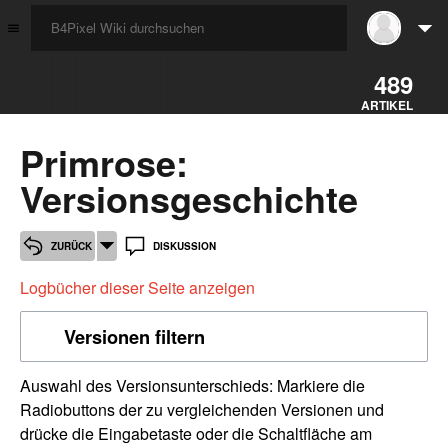
☰
489
ARTIKEL
Primrose:
Versionsgeschichte
ZURÜCK
DISKUSSION
Logbücher dieser Seite anzeigen
Versionen filtern
Auswahl des Versionsunterschieds: Markiere die
Radiobuttons der zu vergleichenden Versionen und
drücke die Eingabetaste oder die Schaltfläche am