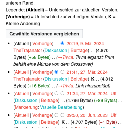
unteren Rand.
Legende:
(Aktuell)
= Unterschied zur aktuellen Version,
(Vorherige)
= Unterschied zur vorherigen Version,
K
=
Kleine Änderung
9
Aktuell
Vorherige
20:19, 9. Mai 2024
.
TheTrajanator
Diskussion
Beiträge
‎
4.870
M
Bytes
+58 Bytes
‎
→‎Trivia
:
Trivia ergänzt: Prim
a
behält eine Münze von dem Crossover
i
2
Aktuell
Vorherige
21:41, 27. Mär. 2024
2
7
TheTrajanator
Diskussion
Beiträge
‎
K
4.812
0
.
2
Bytes
+16 Bytes
‎
→‎Trivia
:
Link hinzugefügt
M
4
Aktuell
Vorherige
21:34, 27. Mär. 2024
‎
Ulf
ä
Diskussion
Beiträge
‎
4.796 Bytes
+89 Bytes
‎
r
K
Markierung
:
Visuelle Bearbeitung
z
2
e
2
Aktuell
Vorherige
09:50, 20. Jun. 2023
‎
Ulf
0
0
i
Diskussion
Beiträge
‎
K
4.707 Bytes
−1 Byte
‎
2
.
n