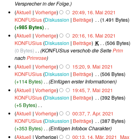
Versprecher in der Folge.
g
t
1
Aktuell
Vorherige
20:49, 16. Mai 2021
s
u
6
KONFUSius
Diskussion
Beiträge
‎
1.491 Bytes
z
n
.
+985 Bytes
‎
u
g
M
K
Aktuell
Vorherige
20:16, 16. Mai 2021
s
s
a
e
KONFUSius
Diskussion
Beiträge
‎
K
506 Bytes
a
i
z
i
0 Bytes
‎
KONFUSius verschob die Seite
Prim
2
m
u
n
0
nach
Primrose
m
s
2
e
e
9
Aktuell
Vorherige
15:20, 9. Mai 2021
a
1
B
.
n
KONFUSius
Diskussion
Beiträge
‎
506 Bytes
m
e
M
f
+114 Bytes
‎
Einfügen erster Informationen
m
a
a
a
e
7
Aktuell
Vorherige
19:45, 7. Mai 2021
i
r
s
.
n
KONFUSius
Diskussion
Beiträge
‎
392 Bytes
2
b
M
s
f
+5 Bytes
‎
0
e
a
u
2
a
K
7
Aktuell
Vorherige
00:37, 7. Apr. 2021
i
i
n
1
s
.
e
KONFUSius
Diskussion
Beiträge
‎
387 Bytes
2
t
g
A
s
i
+353 Bytes
‎
Einfügen Infobox Charakter
0
u
p
u
n
2
1
Aktuell
Vorherige
00:13, 14. Mär. 2021
‎
Max
n
r