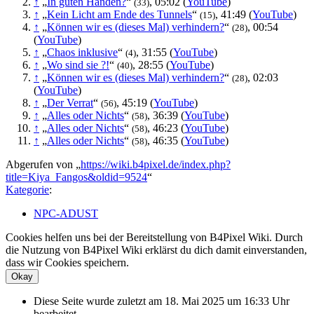
↑
„
In guten Händen?
“
, 05:02 (
YouTube
)
(33)
↑
„
Kein Licht am Ende des Tunnels
“
, 41:49 (
YouTube
)
(15)
↑
„
Können wir es (dieses Mal) verhindern?
“
, 00:54
(28)
(
YouTube
)
↑
„
Chaos inklusive
“
, 31:55 (
YouTube
)
(4)
↑
„
Wo sind sie ?!
“
, 28:55 (
YouTube
)
(40)
↑
„
Können wir es (dieses Mal) verhindern?
“
, 02:03
(28)
(
YouTube
)
↑
„
Der Verrat
“
, 45:19 (
YouTube
)
(56)
↑
„
Alles oder Nichts
“
, 36:39 (
YouTube
)
(58)
↑
„
Alles oder Nichts
“
, 46:23 (
YouTube
)
(58)
↑
„
Alles oder Nichts
“
, 46:35 (
YouTube
)
(58)
Abgerufen von „
https://wiki.b4pixel.de/index.php?
title=Kiya_Fangos&oldid=9524
“
Kategorie
:
NPC-ADUST
Cookies helfen uns bei der Bereitstellung von B4Pixel Wiki. Durch
die Nutzung von B4Pixel Wiki erklärst du dich damit einverstanden,
dass wir Cookies speichern.
Okay
Diese Seite wurde zuletzt am 18. Mai 2025 um 16:33 Uhr
bearbeitet.