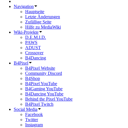
Navigation
Hauptseite
Letzte Änderungen
Zufällige Seite
Hilfe zu MediaWiki
Wiki-Projekte
D.E.M.I.D.
PAWS
ADUST
Crossover
B4Dancing
B4Pixel
B4Pixel Website
Community Discord
B4Shop
B4Pixel YouTube
B4Gaming YouTube
B4Dancing YouTube
Behind the Pixel YouTube
B4Pixel Twitch
Social Media
Facebook
Twitter
Instagram