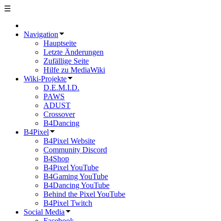
☰
Navigation
Hauptseite
Letzte Änderungen
Zufällige Seite
Hilfe zu MediaWiki
Wiki-Projekte
D.E.M.I.D.
PAWS
ADUST
Crossover
B4Dancing
B4Pixel
B4Pixel Website
Community Discord
B4Shop
B4Pixel YouTube
B4Gaming YouTube
B4Dancing YouTube
Behind the Pixel YouTube
B4Pixel Twitch
Social Media
Facebook