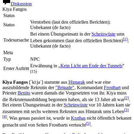
Diskussion
Kiya Fangos
Status
Verstorben (laut den offiziellen Berichten);
Status
Unbekannt (de facto)
Bei einem Übungseinsatz in der
Scheinwüste
ums
[1]
Todesursache
Leben gekommen (laut den offiziellen Berichten)
;
Unbekannt (de facto)
Meta
Typ
NPC
Erwähnung in „
Kein Licht am Ende des Tunnels
“
Erster Auftritt
(15)
Kiya Fangos
[ˈkiːjaˈ] stammte aus
Hintarak
und war eine
auszubildende Rekrutin der
"Brigade"
. Kommandant
Frostbart
und
Priester
Benito
waren damals die Vorgesetzten von ihr. Kiya muss
[2]
die Rekrutenausbildung begonnen haben, als sie 13 Jahre alt war
.
Bei einem Übungseinsatz in der
Scheinwüste
vor 10 Jahren kam sie
[3]
zusammen mit sechs weiteren Rekruten aus Hintarak ums Leben
[4]
. Was genau passiert ist, wurde in
Krathas
nicht öffentlich bekannt
[5]
gemacht und von Seiten Frostbarts vertuscht
.