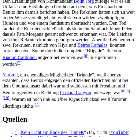
Den Erzählungen von Kommandant
Bolin Jorg
zufolge war es ein
Unfall- seine Erzählungen beruhen auf dem, was Frostbart und
Benito ihm damals berichtet haben. Die Rekruten hatten sich zu weit
in der Wüste verteilt gehabt, weil sie von wilden, zweiköpfigen
Hunden und von einem Sandsturm überrascht wurden. Den Tod
fanden die Rekruten schließlich, als sie in ein Sandloch hineinfielen,
das als Fata Morgana getarnt schwer zu erkennen war. Die Leichen
von fünf Rekruten konnten geborgen werden. Aber die Leichen von
zwei Rekruten, nämlich von Kiya und
Beiros Lathalas
, konnten
trotz intensiver Suche durch die komplette "Brigade", die von
[6]
Riadon Cardonell
angeordnet worden war
, nie gefunden
[7]
werden
.
Yaromir
, ein ehemaliges Mitglied der "Brigade", weiß aber zu
erzählen, dass Beiros entgegen den offiziellen Berichten nicht bei
dem Übungseinsatz dabei war und stattdessen mit Frostbart und
[8]
[9]
Benito irgendwo in Richtung
Costara Canyon
unterwegs war
[10]
. Warum ist noch unklar. Über Kiyas Schicksal weiß Yaromir
[11]
allerdings nichts
.
Quellen
↑
„
Kein Licht am Ende des Tunnels
“
, 41:49 (
YouTube
)
(15)