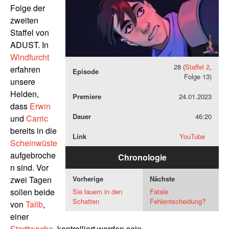
Folge der
zweiten
Staffel von
ADUST. In
Windfurcht
28 (
Staffel 2
,
erfahren
Episode
Folge 13)
unsere
Helden,
Premiere
24.01.2023
dass
Erwin
Dauer
46:20
und
Carric
bereits in die
Link
YouTube
Scheinwüste
aufgebroche
Chronologie
n sind. Vor
zwei Tagen
Vorherige
Nächste
sollen beide
Sie lauern in den
Fatale
Schatten
Fehlentscheidung?
von
Talib
,
einer
Stadtwache
, kontrolliert worden sein.