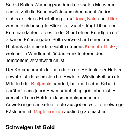
Selbst Bolins Warnung vor dem kolossalen Monstrum,
das zurzeit die Scheinwüste unsicher macht, ändert
nichts an Dines Einstellung – nur
Jaya
,
Kato
und
Tilion
werfen sich besorgte Blicke zu. Zuletzt fragt Tilion den
Kommandanten, ob es in der Stadt einen Kundigen der
arkanen Künste gäbe. Bolin verweist auf einen aus
Hintarak stammenden Goblin namens
Kenshin Thokk
,
welcher in Windfurcht für das Funktionieren des
Tempeltors verantwortlich ist.
Der Kommandant, der nun durch die Berichte der Helden
gewahr ist, dass es sich bei Erwin in Wirklichkeit um ein
Mitglied der
Blutjaspis
handelt, beteuert seine Schuld
darüber, dass jener Erwin unbehelligt geblieben ist. Er
versichert den Helden, dass er entsprechende
Anweisungen an seine Leute ausgeben wird, um etwaige
Kästchen mit
Magiemünzen
ausfindig zu machen.
Schweigen ist Gold