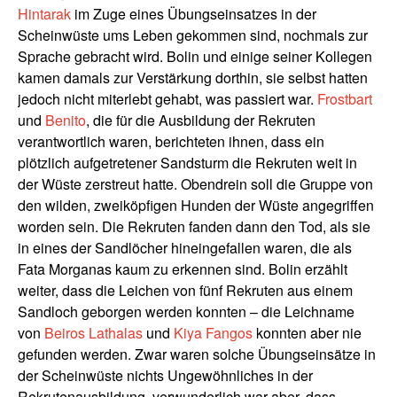
Hintarak
im Zuge eines Übungseinsatzes in der
Scheinwüste ums Leben gekommen sind, nochmals zur
Sprache gebracht wird. Bolin und einige seiner Kollegen
kamen damals zur Verstärkung dorthin, sie selbst hatten
jedoch nicht miterlebt gehabt, was passiert war.
Frostbart
und
Benito
, die für die Ausbildung der Rekruten
verantwortlich waren, berichteten ihnen, dass ein
plötzlich aufgetretener Sandsturm die Rekruten weit in
der Wüste zerstreut hatte. Obendrein soll die Gruppe von
den wilden, zweiköpfigen Hunden der Wüste angegriffen
worden sein. Die Rekruten fanden dann den Tod, als sie
in eines der Sandlöcher hineingefallen waren, die als
Fata Morganas kaum zu erkennen sind. Bolin erzählt
weiter, dass die Leichen von fünf Rekruten aus einem
Sandloch geborgen werden konnten – die Leichname
von
Beiros Lathalas
und
Kiya Fangos
konnten aber nie
gefunden werden. Zwar waren solche Übungseinsätze in
der Scheinwüste nichts Ungewöhnliches in der
Rekrutenausbildung, verwunderlich war aber, dass