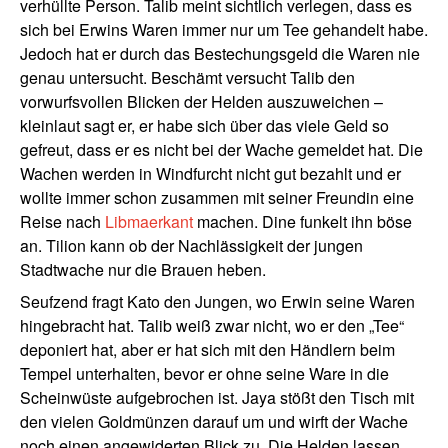
verhüllte Person. Talib meint sichtlich verlegen, dass es
sich bei Erwins Waren immer nur um Tee gehandelt habe.
Jedoch hat er durch das Bestechungsgeld die Waren nie
genau untersucht. Beschämt versucht Talib den
vorwurfsvollen Blicken der Helden auszuweichen –
kleinlaut sagt er, er habe sich über das viele Geld so
gefreut, dass er es nicht bei der Wache gemeldet hat. Die
Wachen werden in Windfurcht nicht gut bezahlt und er
wollte immer schon zusammen mit seiner Freundin eine
Reise nach
Libmaerkant
machen. Dine funkelt ihn böse
an. Tilion kann ob der Nachlässigkeit der jungen
Stadtwache nur die Brauen heben.
Seufzend fragt Kato den Jungen, wo Erwin seine Waren
hingebracht hat. Talib weiß zwar nicht, wo er den „Tee“
deponiert hat, aber er hat sich mit den Händlern beim
Tempel unterhalten, bevor er ohne seine Ware in die
Scheinwüste aufgebrochen ist. Jaya stößt den Tisch mit
den vielen Goldmünzen darauf um und wirft der Wache
noch einen angewiderten Blick zu. Die Helden lassen