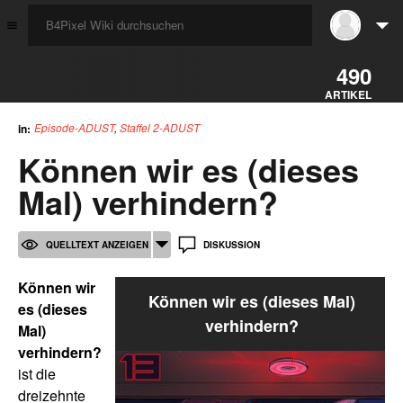
☰
490
ARTIKEL
Episode-ADUST
,
Staffel 2-ADUST
in:
Können wir es (dieses
Mal) verhindern?
QUELLTEXT ANZEIGEN
DISKUSSION
Können wir
Können wir es (dieses Mal)
es (dieses
verhindern?
Mal)
verhindern?
ist die
dreizehnte